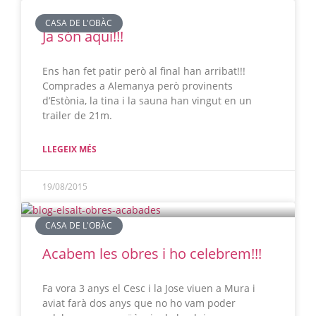
CASA DE L'OBÀC
Ja són aquí!!!
Ens han fet patir però al final han arribat!!!
Comprades a Alemanya però provinents
d’Estònia, la tina i la sauna han vingut en un
trailer de 21m.
LLEGEIX MÉS
19/08/2015
CASA DE L'OBÀC
Acabem les obres i ho celebrem!!!
Fa vora 3 anys el Cesc i la Jose viuen a Mura i
aviat farà dos anys que no ho vam poder