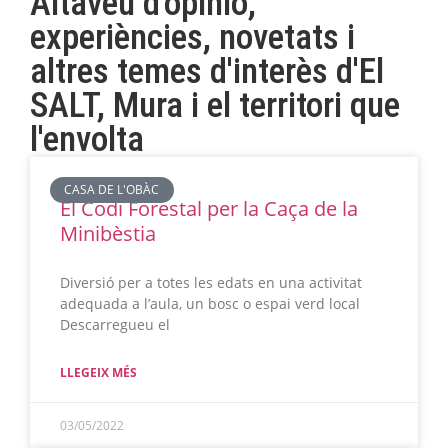
Altaveu d'opinió,
experiències, novetats i
altres temes d'interès d'El
SALT, Mura i el territori que
l'envolta
CASA DE L'OBÀC
El Codi Forestal per la Caça de la
Minibèstia
Diversió per a totes les edats en una activitat
adequada a l’aula, un bosc o espai verd local
Descarregueu el
LLEGEIX MÉS
03/05/2022