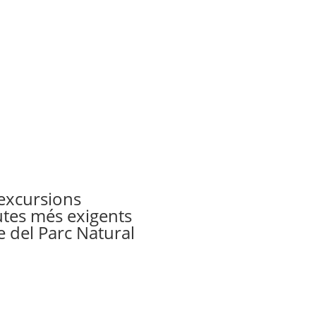
’excursions
utes més exigents
e del Parc Natural