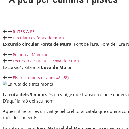
RUTES A PEU
Circular Les fonts de mura
Excursió circular Fonts de Mura
(Font de l’Era, Font de l’Era
Pujada al Montcau
Excursió / visita a La cova de Mura
Excursió/visita a la
Cova de Mura
Els tres monts (etapes 4ª i 5ª)
La ruta dels 3 monts
és un viatge que transcorre per sender
D’aquí la raó del seu nom.
Aquest itinerari és un viatge pel prelitoral català que dóna a 
més desconeguts.
La ruta s’inicia al
Parc Natural del Montseny
, un espai natura