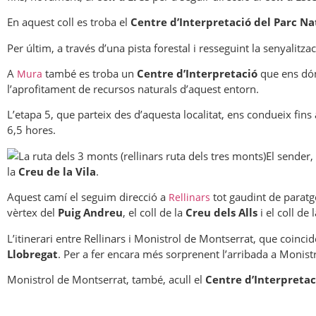
En aquest coll es troba el
Centre d’Interpretació del Parc Na
Per últim, a través d’una pista forestal i resseguint la senyalitza
A
també es troba un
Centre d’Interpretació
que ens dón
Mura
l’aprofitament de recursos naturals d’aquest entorn.
L’etapa 5, que parteix des d’aquesta localitat, ens condueix fins
6,5 hores.
El sender,
la
Creu de la Vila
.
Aquest camí el seguim direcció a
tot gaudint de paratge
Rellinars
vèrtex del
Puig Andreu
, el coll de la
Creu dels Alls
i el coll de 
L’itinerari entre Rellinars i Monistrol de Montserrat, que coinci
Llobregat
. Per a fer encara més sorprenent l’arribada a Moni
Monistrol de Montserrat, també, acull el
Centre d’Interpretac