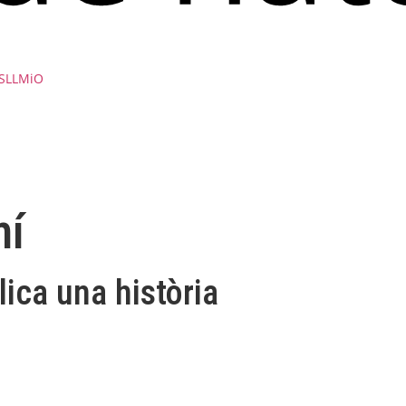
 SLLMiO
mí
ica una història