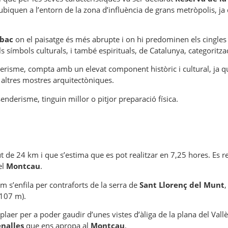
biquen a l’entorn de la zona d’influència de grans metròpolis, j
Obac
on el paisatge és més abrupte i on hi predominen els cingles
ls símbols culturals, i també espirituals, de Catalunya, categoritz
enderisme, compta amb un elevat component històric i cultural, ja
altres mostres arquitectòniques.
senderisme, tinguin millor o pitjor preparació física.
de 24 km i que s’estima que es pot realitzar en 7,25 hores. Es re
el
Montcau
.
am s’enfila per contraforts de la serra de
Sant Llorenç del Munt
,
.107 m).
 plaer per a poder gaudir d’unes vistes d’àliga de la plana del Vall
enalles
que ens apropa al
Montcau
.