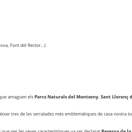
 Nova, Font del Rector…)
s que amaguen els
Parcs Naturals del Montseny
,
Sant Llorenç d
conèixer tres de les serralades més emblemàtiques de casa nostra t
l que per les seves característiques va ser declarat
Reserva de la