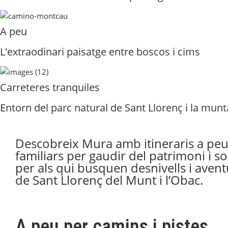
A peu
L'extraodinari paisatge entre boscos i cims
Carreteres tranquiles
Entorn del parc natural de Sant Llorenç i la mu
Descobreix Mura amb itineraris a peu i 
familiars per gaudir del patrimoni i 
per als qui busquen desnivells i aven
de Sant Llorenç del Munt i l’Obac.
A peu per camins i pistes