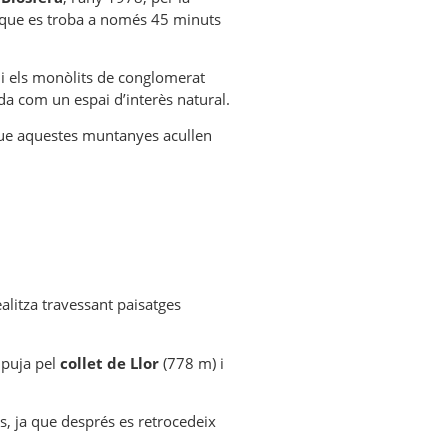
a que es troba a només 45 minuts
 i els monòlits de conglomerat
ada com un espai d’interès natural.
 que aquestes muntanyes acullen
alitza travessant paisatges
 puja pel
collet de Llor
(778 m) i
ès, ja que després es retrocedeix