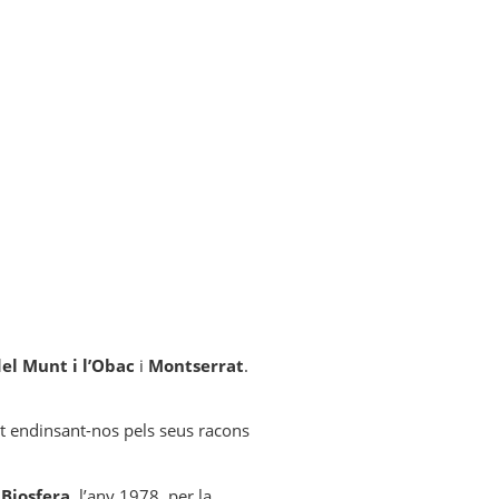
el Munt i l’Obac
i
Montserrat
.
ot endinsant-nos pels seus racons
 Biosfera
, l’any 1978, per la