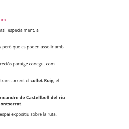
.
ura
asi, especialment, a
s però que es poden assolir amb
 preciós paratge conegut com
 transcorrent el
collet Roig
, el
meandre de Castellbell del riu
ontserrat
.
spai expositiu sobre la ruta.