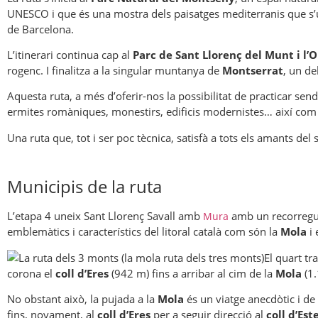
UNESCO i que és una mostra dels paisatges mediterranis que s’u
de Barcelona.
L’itinerari continua cap al
Parc de Sant Llorenç del Munt i l’
rogenc. I finalitza a la singular muntanya de
Montserrat
, un de
Aquesta ruta, a més d’oferir-nos la possibilitat de practicar s
ermites romàniques, monestirs, edificis modernistes… així com 
Una ruta que, tot i ser poc tècnica, satisfà a tots els amants del 
Municipis de la ruta
L’etapa 4 uneix Sant Llorenç Savall amb
amb un recorregut 
Mura
emblemàtics i característics del litoral català com són la
Mola
i 
El quart tr
corona el
coll d’Eres
(942 m) fins a arribar al cim de la
Mola
(1
No obstant això, la pujada a la
Mola
és un viatge anecdòtic i de
fins, novament, al
coll d’Eres
per a seguir direcció al
coll d’Est