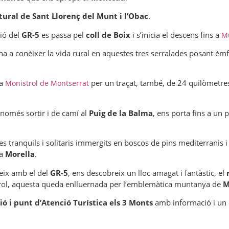
tural de Sant Llorenç del Munt i l’Obac
.
ció del
GR-5
es passa pel
coll de Boix
i s’inicia el descens fins a
M
a a conèixer la vida rural en aquestes tres serralades posant èmf
 a
per un traçat, també, de 24 quilòmetre
Monistrol de Montserrat
 només sortir i de camí al
Puig de la Balma
, ens porta fins a un
s tranquils i solitaris immergits en boscos de pins mediterranis i
la
Morella
.
deix amb el del
GR-5
, ens descobreix un lloc amagat i fantàstic, el
strol, aquesta queda enlluernada per l’emblemàtica muntanya de
M
ió i punt d’Atenció Turística els 3 Monts
amb informació i un e