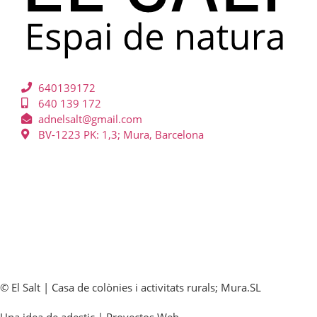
640139172
640 139 172
adnelsalt@gmail.com
BV-1223 PK: 1,3; Mura, Barcelona
© El Salt | Casa de colònies i activitats rurals; Mura.SL
Una idea de adestic | Proyectos Web