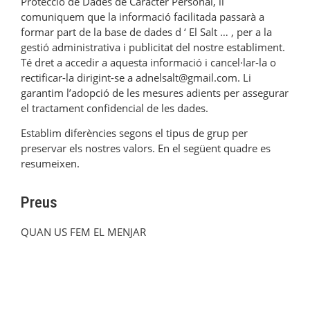
Protecció de Dades de Caràcter Personal, li
comuniquem que la informació facilitada passarà a
formar part de la base de dades d ‘ El Salt … , per a la
gestió administrativa i publicitat del nostre establiment.
Té dret a accedir a aquesta informació i cancel·lar-la o
rectificar-la dirigint-se a adnelsalt@gmail.com. Li
garantim l’adopció de les mesures adients per assegurar
el tractament confidencial de les dades.
Establim diferències segons el tipus de grup per
preservar els nostres valors. En el següent quadre es
resumeixen.
Preus
QUAN US FEM EL MENJAR