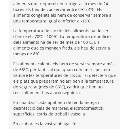
aliments que requereixen refrigeració més de 24
hores els heu de conservar entre 0ºC i 4ºC. Els
aliments congelats els hem de conservar sempre a
una temperatura igual o inferior a -18ºC .
La temperatura de cocció dels aliments ha de ser
d’entre els 70ºC i 100ºC. La temperatura d’ebullició
dels aliments ha de ser de més de 100ºC. Els
aliments que es mengen freds, els heu de servir a
menys de 8ºC.
Els aliments calents els hem de servir sempre a més
de 65ºC, per tant, cal que quan cuinem respectem
sempre les temperatures de cocció i si detectem que
els plats que preparem no arriben a la temperatura
de seguretat (més de 65ºC), caldrà que fem un
reescalfament fins a aconseguir-la.
En finalitzar cada àpat heu de fer la neteja i
desinfecció dels de marbres, electrodomèstics,
superfícies, estris de treball i vaixella
En acabar, es la vostra obligació: