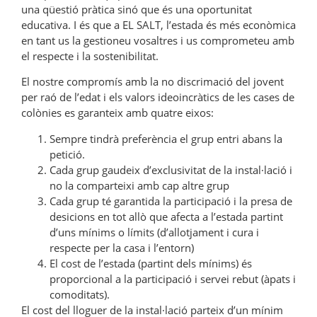
una qüestió pràtica sinó que és una oportunitat
educativa. I és que a EL SALT, l’estada és més econòmica
en tant us la gestioneu vosaltres i us comprometeu amb
el respecte i la sostenibilitat.
El nostre compromís amb la no discrimació del jovent
per raó de l’edat i els valors ideoincràtics de les cases de
colònies es garanteix amb quatre eixos:
Sempre tindrà preferència el grup entri abans la
petició.
Cada grup gaudeix d’exclusivitat de la instal·lació i
no la comparteixi amb cap altre grup
Cada grup té garantida la participació i la presa de
desicions en tot allò que afecta a l’estada partint
d’uns mínims o límits (d’allotjament i cura i
respecte per la casa i l’entorn)
El cost de l’estada (partint dels mínims) és
proporcional a la participació i servei rebut (àpats i
comoditats).
El cost del lloguer de la instal·lació parteix d’un mínim