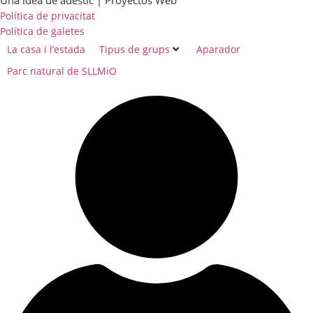
Política de privacitat
Política de galetes
La casa i l’estada
Tipus de grups
Aparador
Parc natural de SLLMiO