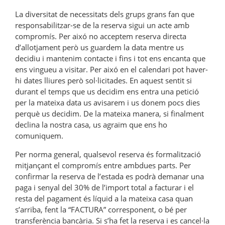
La diversitat de necessitats dels grups grans fan que
responsabilitzar-se de la reserva sigui un acte amb
compromís. Per aixó no acceptem reserva directa
d’allotjament però us guardem la data mentre us
decidiu i mantenim contacte i fins i tot ens encanta que
ens vingueu a visitar. Per aixó en el calendari pot haver-
hi dates lliures però sol·licitades. En aquest sentit si
durant el temps que us decidim ens entra una petició
per la mateixa data us avisarem i us donem pocs dies
perquè us decidim. De la mateixa manera, si finalment
declina la nostra casa, us agraïm que ens ho
comuniquem.
Per norma general, qualsevol reserva és formalització
mitjançant el compromís entre ambdues parts. Per
confirmar la reserva de l’estada es podrà demanar una
paga i senyal del 30% de l’import total a facturar i el
resta del pagament és líquid a la mateixa casa quan
s’arriba, fent la “FACTURA” corresponent, o bé per
transferència bancària. Si s’ha fet la reserva i es cancel·la